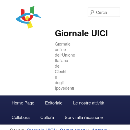
Cer
Giornale UICI
Giornale
online
dell'Unione
Italiana
dei
Ciechi
e
degli
Ipovedenti
Menu
Home Page
Editoriale
Le nostre attività
Vai
Vai
Accedi
principale
Collabora
Cultura
Scrivi alla redazione
al
al