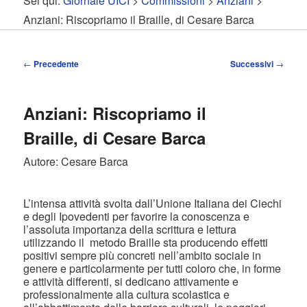
Sei qui:
Giornale UICI
>
Commissioni
>
Anziani
>
contenuto
contenuto
Anziani: Riscopriamo il Braille, di Cesare Barca
principale
secondario
Navigazione
←
Precedente
Successivi
→
articolo
Anziani: Riscopriamo il
Braille, di Cesare Barca
Autore: Cesare Barca
L’intensa attività svolta dall’Unione Italiana dei Ciechi
e degli Ipovedenti per favorire la conoscenza e
l’assoluta importanza della scrittura e lettura
utilizzando il metodo Braille sta producendo effetti
positivi sempre più concreti nell’ambito sociale in
genere e particolarmente per tutti coloro che, in forme
e attività differenti, si dedicano attivamente e
professionalmente alla cultura scolastica e