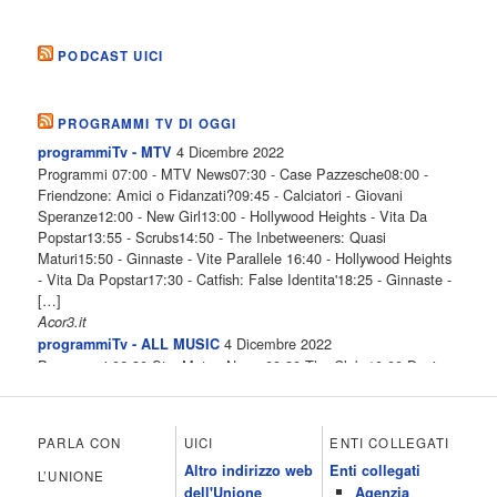
PODCAST UICI
PROGRAMMI TV DI OGGI
4 Dicembre 2022
programmiTv - MTV
Programmi 07:00 - MTV News07:30 - Case Pazzesche08:00 -
Friendzone: Amici o Fidanzati?09:45 - Calciatori - Giovani
Speranze12:00 - New Girl13:00 - Hollywood Heights - Vita Da
Popstar13:55 - Scrubs14:50 - The Inbetweeners: Quasi
Maturi15:50 - Ginnaste - Vite Parallele 16:40 - Hollywood Heights
- Vita Da Popstar17:30 - Catfish: False Identita'18:25 - Ginnaste -
[…]
Acor3.it
4 Dicembre 2022
programmiTv - ALL MUSIC
Programmi 06.30 Star.Meteo.News 09.30 The Club 10.00 Deejay
chiama Italia 12.00 Inbox 13.00 13.00 All News 13.05 Inbox 13.30
The Club 14.00 Community 15.00 All music loves you 16.00 16.00
All News 16.05 Rotazione musicale 19.00 All News 19.05 The
PARLA CON
UICI
ENTI COLLEGATI
Club 19.30 19.30 Human Guinea Pigs 20.00 Inbox 21.00 Code
Altro indirizzo web
Enti collegati
Monkeys 21.30 Sons of Butcher […]
L’UNIONE
dell'Unione
Agenzia
Acor3.it