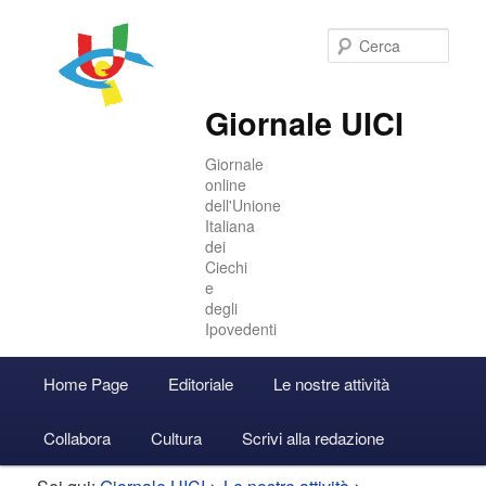
Cer
Giornale UICI
Giornale
online
dell'Unione
Italiana
dei
Ciechi
e
degli
Ipovedenti
Menu
Home Page
Editoriale
Le nostre attività
Vai
Vai
Accedi
principale
Collabora
Cultura
Scrivi alla redazione
al
al