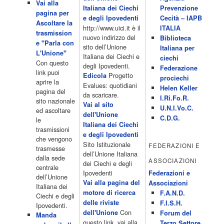
Vai alla
4 Dicembre 2022
Italiana dei Ciechi
Prevenzione
programmiTv - ITALIA 1
pagina per
Programmi 06.35 Cartoni Animati 09.05 Telefilm:Starsky & Hutch
e degli Ipovedenti
Cecità – IAPB
Ascoltare la
10.10 Telefilm:Supercar 12.15 12.15 Secondo voi 12.25 Studio
http://www.uici.it è il
ITALIA
trasmission
Aperto 13.00 Studio Sport 13.40 Cartoni animati 14.30 I Simpson
nuovo indirizzo del
Biblioteca
e "Parla con
15.00 Telefilm:Paso adelante 15.55 15.55 Telefilm:Wildfire 16.50
sito dell’Unione
Italiana per
L'Unione"
Cartoni animati 18.30 Studio Aperto 19.05 Don Luca c'� 19.35
Italiana dei Ciechi e
ciechi
Con questo
19.35 Medici miei 20.05 Camera caf� 20.30 La ruota della
degli Ipovedenti.
Federazione
link puoi
fortuna 21.10 […]
Progetto
Edicola
prociechi
aprire la
Acor3.it
Evalues: quotidiani
Helen Keller
pagina del
4 Dicembre 2022
da scaricare.
programmiTv - LA 7
I.Ri.Fo.R.
sito nazionale
Programmi 06:00 - Tg La7/meteo/oroscopo/traffico06:55 - Movie
Vai al sito
U.N.I.Vo.C.
ed ascoltare
Flash07:00 - Omnibus ? Rassegna stampa07:30 - Tg La707:50 -
dell'Unione
C.D.G.
le
Omnibus09:50 - Coffee Break11:00 - L?aria che tira12:25 - I
Italiana dei Ciechi
trasmissioni
men� di Benedetta13:30 - Tg La714:00 - Tg La7 Cronache14:40 -
e degli Ipovedenti
che vengono
Telefilm: Le strade di San Francisco - Omicidio di primo grado -
Sito Istituzionale
FEDERAZIONI E
trasmesse
Una scuola di paura 16:30 […]
dell’Unione Italiana
dalla sede
ASSOCIAZIONI
Acor3.it
dei Ciechi e degli
centrale
4 Dicembre 2022
programmiTv - CANALE 5
Ipovedenti
Federazioni e
dell’Unione
Programmi 2/3 06.00 TG5/Traffico/Meteo/Borse e monete 08.00
Vai alla pagina del
Associazioni
Italiana dei
TG5 Mattina 08.40 Mattino Cinque(TG5-Ore 10) 11.00 Forum
motore di ricerca
F.A.N.D.
Ciechi e degli
13.00 2/3 13.00 TG5 13.40 Beautiful 14.10 Centovetrine 14.45
delle riviste
F.I.S.H.
Ipovedenti.
Uomini e donne 16.15 2/3 16.15 Amici 16.55 Pomeriggio
Con
dell'Unione
Forum del
Manda
cinque(All'interno: TG5-5 minuti 17.55) 18.50 Chi vuol essere
questo link, vai alla
Terzo Settore