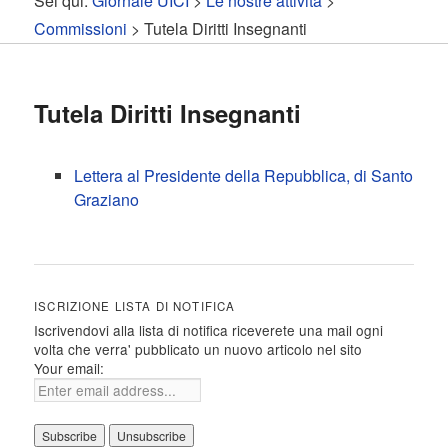
Sei qui:
Giornale UICI
>
Le nostre attività
>
contenuto
contenuto
Commissioni
> Tutela Diritti Insegnanti
principale
secondario
Tutela Diritti Insegnanti
Lettera al Presidente della Repubblica, di Santo
Graziano
ISCRIZIONE LISTA DI NOTIFICA
Iscrivendovi alla lista di notifica riceverete una mail ogni
volta che verra' pubblicato un nuovo articolo nel sito
Your email: