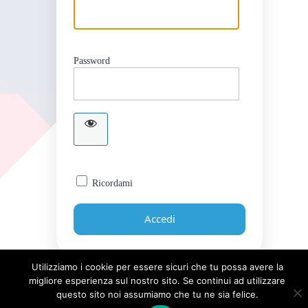
Password
Ricordami
Utilizziamo i cookie per essere sicuri che tu possa avere la
migliore esperienza sul nostro sito. Se continui ad utilizzare
Password dimenticata?
questo sito noi assumiamo che tu ne sia felice.
← Torna a Giornale UICI