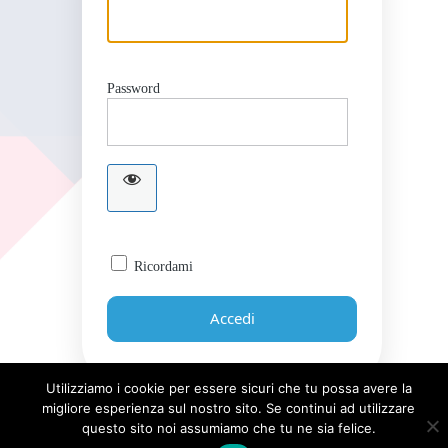
Password
Ricordami
Utilizziamo i cookie per essere sicuri che tu possa avere la
migliore esperienza sul nostro sito. Se continui ad utilizzare
Password dimenticata?
questo sito noi assumiamo che tu ne sia felice.
← Torna a Giornale UICI