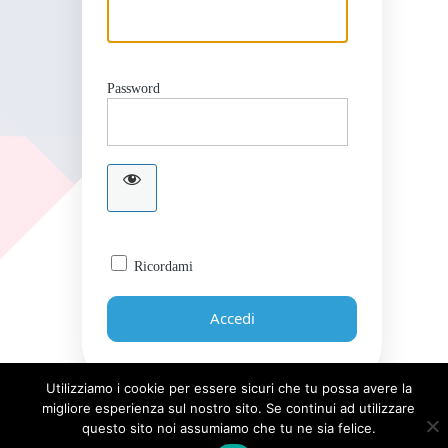
Password
Ricordami
Utilizziamo i cookie per essere sicuri che tu possa avere la
migliore esperienza sul nostro sito. Se continui ad utilizzare
Password dimenticata?
questo sito noi assumiamo che tu ne sia felice.
← Torna a Giornale UICI