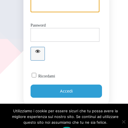
Password
Ricordami
Utilizziamo i cookie per essere sicuri che tu possa avere la
migliore esperienza sul nostro sito. Se continui ad utilizzare
Password dimenticata?
questo sito noi assumiamo che tu ne sia felice.
← Torna a Giornale UICI