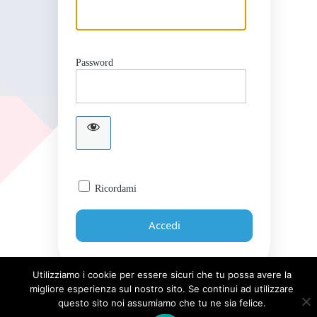
Password
Ricordami
Utilizziamo i cookie per essere sicuri che tu possa avere la
migliore esperienza sul nostro sito. Se continui ad utilizzare
Password dimenticata?
questo sito noi assumiamo che tu ne sia felice.
← Torna a Giornale UICI