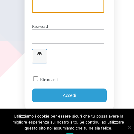
Password
Ricordami
Utilizziamo i cookie per essere sicuri che tu possa avere la
migliore esperienza sul nostro sito. Se continui ad utilizzare
Password dimenticata?
questo sito noi assumiamo che tu ne sia felice.
← Torna a Giornale UICI