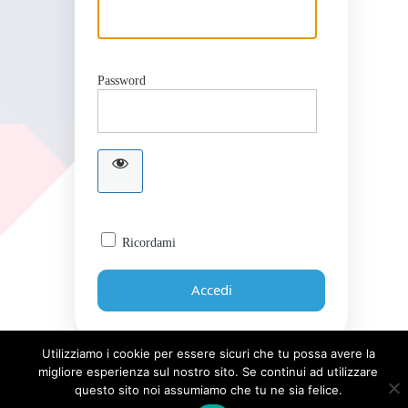
Password
Ricordami
Utilizziamo i cookie per essere sicuri che tu possa avere la
migliore esperienza sul nostro sito. Se continui ad utilizzare
Password dimenticata?
questo sito noi assumiamo che tu ne sia felice.
← Torna a Giornale UICI