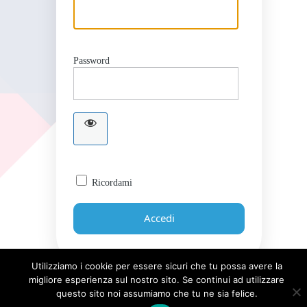
Password
Ricordami
Utilizziamo i cookie per essere sicuri che tu possa avere la
migliore esperienza sul nostro sito. Se continui ad utilizzare
Password dimenticata?
questo sito noi assumiamo che tu ne sia felice.
← Torna a Giornale UICI