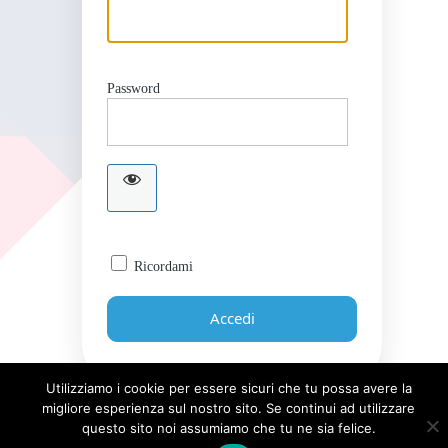
Password
Ricordami
Utilizziamo i cookie per essere sicuri che tu possa avere la
migliore esperienza sul nostro sito. Se continui ad utilizzare
Password dimenticata?
questo sito noi assumiamo che tu ne sia felice.
← Torna a Giornale UICI