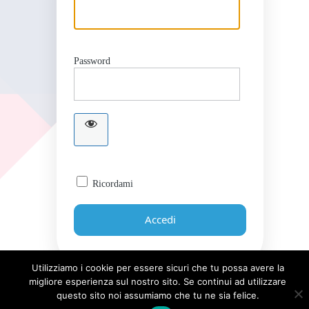
Password
Ricordami
Utilizziamo i cookie per essere sicuri che tu possa avere la
migliore esperienza sul nostro sito. Se continui ad utilizzare
Password dimenticata?
questo sito noi assumiamo che tu ne sia felice.
← Torna a Giornale UICI