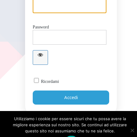
Password
Ricordami
Utilizziamo i cookie per essere sicuri che tu possa avere la
migliore esperienza sul nostro sito. Se continui ad utilizzare
Password dimenticata?
questo sito noi assumiamo che tu ne sia felice.
← Torna a Giornale UICI