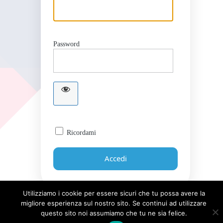
Password
Ricordami
Utilizziamo i cookie per essere sicuri che tu possa avere la
migliore esperienza sul nostro sito. Se continui ad utilizzare
Password dimenticata?
questo sito noi assumiamo che tu ne sia felice.
← Torna a Giornale UICI