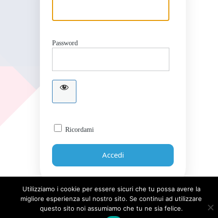
Password
Ricordami
Utilizziamo i cookie per essere sicuri che tu possa avere la
migliore esperienza sul nostro sito. Se continui ad utilizzare
Password dimenticata?
questo sito noi assumiamo che tu ne sia felice.
← Torna a Giornale UICI