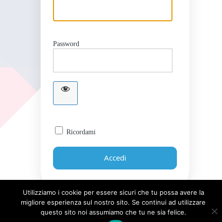
Password
Ricordami
Utilizziamo i cookie per essere sicuri che tu possa avere la
migliore esperienza sul nostro sito. Se continui ad utilizzare
Password dimenticata?
questo sito noi assumiamo che tu ne sia felice.
← Torna a Giornale UICI