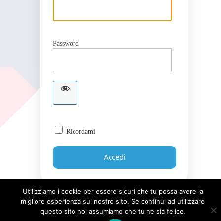
Password
Ricordami
Utilizziamo i cookie per essere sicuri che tu possa avere la
migliore esperienza sul nostro sito. Se continui ad utilizzare
Password dimenticata?
questo sito noi assumiamo che tu ne sia felice.
← Torna a Giornale UICI