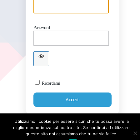
Password
Ricordami
Utilizziamo i cookie per essere sicuri che tu possa avere la
migliore esperienza sul nostro sito. Se continui ad utilizzare
Password dimenticata?
questo sito noi assumiamo che tu ne sia felice.
← Torna a Giornale UICI