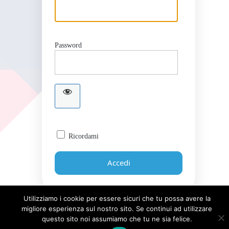
Password
Ricordami
Utilizziamo i cookie per essere sicuri che tu possa avere la
migliore esperienza sul nostro sito. Se continui ad utilizzare
Password dimenticata?
questo sito noi assumiamo che tu ne sia felice.
← Torna a Giornale UICI