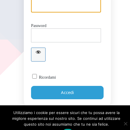
Password
Ricordami
Utilizziamo i cookie per essere sicuri che tu possa avere la
migliore esperienza sul nostro sito. Se continui ad utilizzare
Password dimenticata?
questo sito noi assumiamo che tu ne sia felice.
← Torna a Giornale UICI