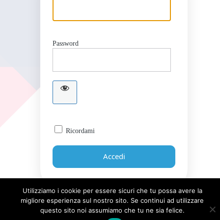
Password
Ricordami
Utilizziamo i cookie per essere sicuri che tu possa avere la
migliore esperienza sul nostro sito. Se continui ad utilizzare
Password dimenticata?
questo sito noi assumiamo che tu ne sia felice.
← Torna a Giornale UICI