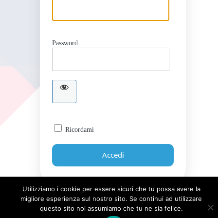
Password
Ricordami
Utilizziamo i cookie per essere sicuri che tu possa avere la
migliore esperienza sul nostro sito. Se continui ad utilizzare
Password dimenticata?
questo sito noi assumiamo che tu ne sia felice.
← Torna a Giornale UICI