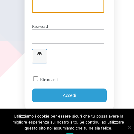
Password
Ricordami
Utilizziamo i cookie per essere sicuri che tu possa avere la
migliore esperienza sul nostro sito. Se continui ad utilizzare
Password dimenticata?
questo sito noi assumiamo che tu ne sia felice.
← Torna a Giornale UICI