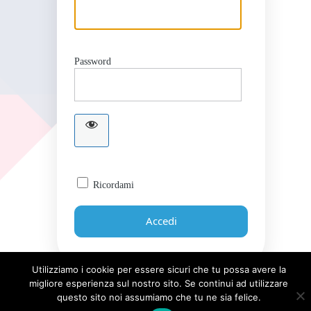
Password
Ricordami
Utilizziamo i cookie per essere sicuri che tu possa avere la
migliore esperienza sul nostro sito. Se continui ad utilizzare
Password dimenticata?
questo sito noi assumiamo che tu ne sia felice.
← Torna a Giornale UICI