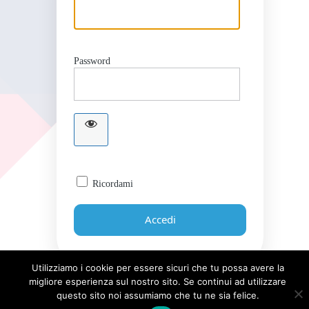
Password
Ricordami
Utilizziamo i cookie per essere sicuri che tu possa avere la
migliore esperienza sul nostro sito. Se continui ad utilizzare
Password dimenticata?
questo sito noi assumiamo che tu ne sia felice.
← Torna a Giornale UICI