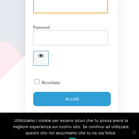
Password
Ricordami
Utilizziamo i cookie per essere sicuri che tu possa avere la
migliore esperienza sul nostro sito. Se continui ad utilizzare
Password dimenticata?
questo sito noi assumiamo che tu ne sia felice.
← Torna a Giornale UICI